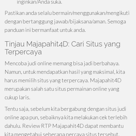
inginkan/Anda suka.
Pastikan anda selalu bermain/menggunakan/mengikuti
dengan bertanggung jawab/bijaksana/aman. Semoga
panduan ini bermanfaat untuk anda.
Tinjau Majapahit4D: Cari Situs yang
Terpercaya
Mencoba judi online memang bisa jadi berbahaya.
Namun, untuk mendapatkan hasil yang maksimal, kita
harus memilih situs yang terpercaya. Majapahit4D
merupakan salah satu situs permainan online yang
cukup laris.
Tentu saja, sebelum kita bergabung dengan situs judi
online apa pun, sebaiknya kita melakukan cek terlebih
dahulu. Review RTP Majapahit4D dapat membantu
kita mengetahui seberapa percaya situs tersebut.