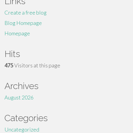
Links
Create a free blog
Blog Homepage
Homepage
Hits
475
Visitors at this page
Archives
August 2026
Categories
Uncategorized