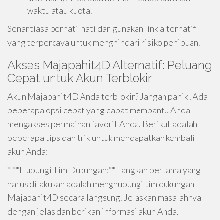
waktu atau kuota.
Senantiasa berhati-hati dan gunakan link alternatif
yang terpercaya untuk menghindari risiko penipuan.
Akses Majapahit4D Alternatif: Peluang
Cepat untuk Akun Terblokir
Akun Majapahit4D Anda terblokir? Jangan panik! Ada
beberapa opsi cepat yang dapat membantu Anda
mengakses permainan favorit Anda. Berikut adalah
beberapa tips dan trik untuk mendapatkan kembali
akun Anda:
* **Hubungi Tim Dukungan:** Langkah pertama yang
harus dilakukan adalah menghubungi tim dukungan
Majapahit4D secara langsung. Jelaskan masalahnya
dengan jelas dan berikan informasi akun Anda.