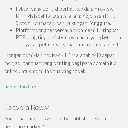
Faktor yang perlu diperhatikan dalam review
RTP Majapahit4D antara lain: Kejelasan RTP,
Sistem Keamanan, dan Dukungan Pengguna.
Platform yang terpercaya akan memiliki tingkat
RTP yang tinggi, sistem keamanan yang ketat, dan
pelayanan pelanggan yang ramah dan responsif.
Dengan demikian, review RTP Majapahit4D dapat
menjadi panduan yang penting bagi para pemain judi
online untuk memilih situs yang tepat.
Report This Page
Leave a Reply
Your email address will not be published.
Required
fields are marked
*