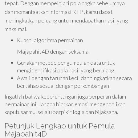
tepat. Dengan mempelajari pola angka sebelumnya
dan memanfaatkan informasi RTP , kamu dapat
meningkatkan peluang untuk mendapatkan hasil yang
maksimal.
Kuasai algoritma permainan
Majapahit4D dengan seksama.
Gunakan metode pengumpulan data untuk
mengidentifikasi pola hasil yang berulang.
Awali dengan taruhan kecil dan tingkatkan secara
bertahap sesuai dengan perkembangan
Ingatlah bahwa keberuntungan juga berperan dalam
permainan ini. Jangan biarkan emosi mengendalikan
keputusanmu, selalu berpikir logis dan bijaksana.
Petunjuk Lengkap untuk Pemula
Majapahit4D