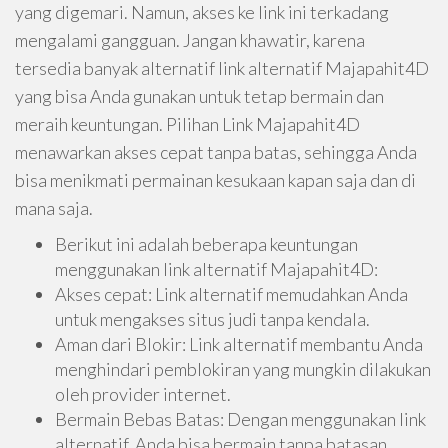
yang digemari. Namun, akses ke link ini terkadang
mengalami gangguan. Jangan khawatir, karena
tersedia banyak alternatif link alternatif Majapahit4D
yang bisa Anda gunakan untuk tetap bermain dan
meraih keuntungan. Pilihan Link Majapahit4D
menawarkan akses cepat tanpa batas, sehingga Anda
bisa menikmati permainan kesukaan kapan saja dan di
mana saja.
Berikut ini adalah beberapa keuntungan
menggunakan link alternatif Majapahit4D:
Akses cepat: Link alternatif memudahkan Anda
untuk mengakses situs judi tanpa kendala.
Aman dari Blokir: Link alternatif membantu Anda
menghindari pemblokiran yang mungkin dilakukan
oleh provider internet.
Bermain Bebas Batas: Dengan menggunakan link
alternatif, Anda bisa bermain tanpa batasan