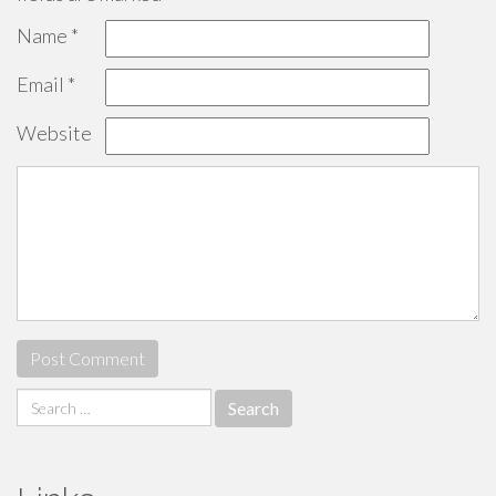
Name
*
Email
*
Website
Search
for: